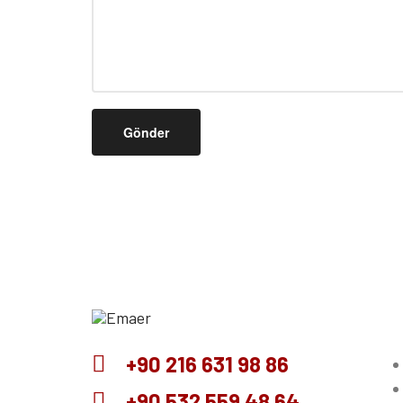
Emaer
+90 216 631 98 86
Türkiye'nin
+90 532 559 48 64