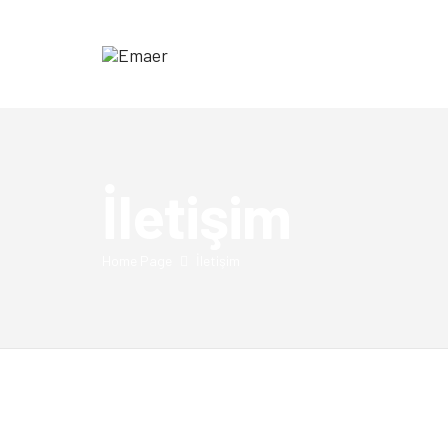
Emaer
Türkiye'nin
En
Büyük
İletişim
Törpü
Üreticisi
Home Page
İletişim