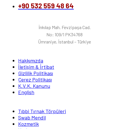
+90 532 559 48 64
İnkılap Mah. Fevzipaşa Cad.
No: 109/1 PK34768
Ümraniye, İstanbul – Türkiye
Hakkımızda
İletişim & İrtibat
Gizlilik Politikası
Çerez Politikası
K.V.K. Kanunu
English
Tıbbi Tırnak Törpüleri
Swab Mendil
Kozmetik