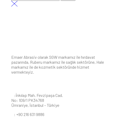
for:
Emaer Abrasiv olarak SGW markamız ile hırdavat
pazarında, Ruberu markamız ile sağlık sektörüne, Hale
markamız ile de kozmetik sektöründe hizmet
vermekteyiz.
İLETIŞIM BILGILERI
A
:İnkılap Mah. Fevzipaşa Cad.
No: 109/1 PK34768
Ümraniye, İstanbul – Türkiye
T
: +90 216 631 9886