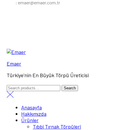
E
: emaer@emaer.com.tr
Oje Temizleyici
Home Page
Swab Mendil
Oje Temizleyici
Menu
Emaer
Türkiye'nin En Büyük Törpü Üreticisi
Search
Search
for:
Anasayfa
Hakkımızda
Ürünler
Tıbbi Tırnak Törpüleri