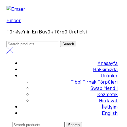
Menu
Emaer
Türkiye'nin En Büyük Törpü Üreticisi
Search
Search
for:
Anasayfa
Hakkımızda
Ürünler
Tıbbi Tırnak Törpüleri
Swab Mendil
Kozmetik
Hırdavat
İletişim
English
Search
Search