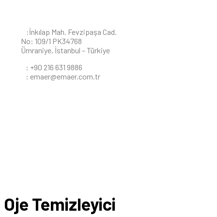
İLETIŞIM BILGILERI
A
:İnkılap Mah. Fevzipaşa Cad.
No: 109/1 PK34768
Ümraniye, İstanbul – Türkiye
T
: +90 216 631 9886
E
: emaer@emaer.com.tr
Oje Temizleyici
Home Page
Swab Mendil
Oje Temizleyici
Oje Temizleyici